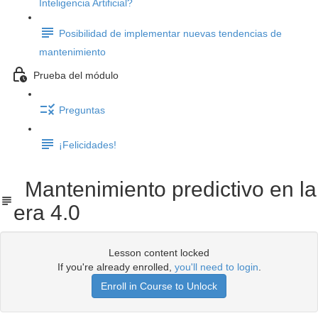
Inteligencia Artificial?
Posibilidad de implementar nuevas tendencias de
mantenimiento
Prueba del módulo
Preguntas
¡Felicidades!
Mantenimiento predictivo en la
era 4.0
Lesson content locked
If you're already enrolled,
you'll need to login
.
Enroll in Course to Unlock