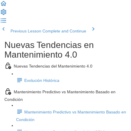
Previous Lesson
Complete and Continue
Nuevas Tendencias en
Mantenimiento 4.0
Nuevas Tendencias del Mantenimiento 4.0
Evolución Histórica
Mantenimiento Predictivo vs Mantenimiento Basado en
Condición
Mantenimiento Predictivo vs Mantenimiento Basado en
Condición