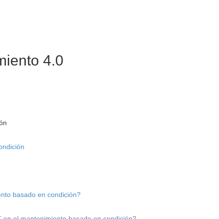
iento 4.0
ión
ondición
ento basado en condición?
oT en el mantenimiento basado en condición?