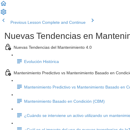
Previous Lesson
Complete and Continue
Nuevas Tendencias en Mantenim
Nuevas Tendencias del Mantenimiento 4.0
Evolución Histórica
Mantenimiento Predictivo vs Mantenimiento Basado en Condic
Mantenimiento Predictivo vs Mantenimiento Basado en C
Mantenimiento Basado en Condición (CBM)
¿Cuándo se interviene un activo utilizando un mantenimi
¿Cuál es el impacto del uso de nuevas tecnologías de I