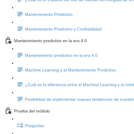
Mantenimiento Predictivo
Mantenimiento Predictivo y Confiabilidad
Mantenimiento predictivo en la era 4.0
Mantenimiento predictivo en la era 4.0
Machine Learning y el Mantenimiento Predictivo
¿Cuál es la diferencia entre el Machine Learning y la Inteli
Posibilidad de implementar nuevas tendencias de manten
Prueba del módulo
Preguntas