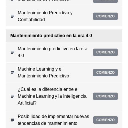
Mantenimiento Predictivo y
COMIENZO
Confiabilidad
Mantenimiento predictivo en la era 4.0
Mantenimiento predictivo en la era
COMIENZO
4.0
Machine Learning y el
COMIENZO
Mantenimiento Predictivo
¿Cuál es la diferencia entre el
Machine Learning y la Inteligencia
COMIENZO
Artificial?
Posibilidad de implementar nuevas
COMIENZO
tendencias de mantenimiento